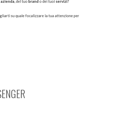
a
azienda
, del tuo
brand
o dei tuoi
servizi
?
iarti su quale focalizzare la tua attenzione per
SENGER