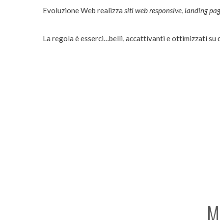
Evoluzione Web realizza
siti web responsive
,
landing pa
La regola è esserci…belli, accattivanti e ottimizzati su 
M