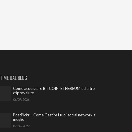
LTIME DAL BLOG
Come acquistare BITCOIN, ETHEREUM ed altre
criptovalute
06/07/2026
PostPickr – Come Gestire i tuoi social network al
meglio
07/09/2022