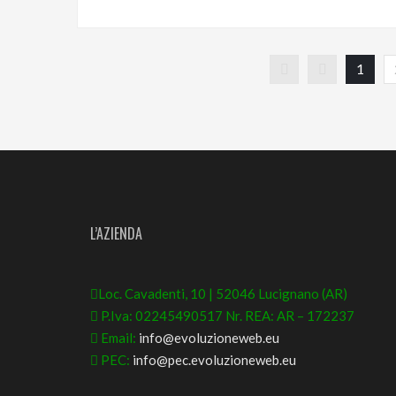
1
L’AZIENDA
Loc. Cavadenti, 10 | 52046 Lucignano (AR)
P.Iva: 02245490517 Nr. REA: AR – 172237
Email:
info@evoluzioneweb.eu
PEC:
info@pec.evoluzioneweb.eu