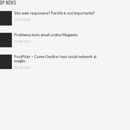
OP NEWS
Sito web responsive? Perchè è così importante?
12/03/2018
Problema invio email ordine Magento
10/08/2017
PostPickr – Come Gestire i tuoi social network al
meglio
07/09/2022