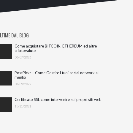
LTIME DAL BLOG
Come acquistare BITCOIN, ETHEREUM ed altre
criptovalute
06/07/2026
PostPickr – Come Gestire i tuoi social network al
meglio
07/09/2022
Certificato SSL come intervenire sui propri siti web
15/11/2021